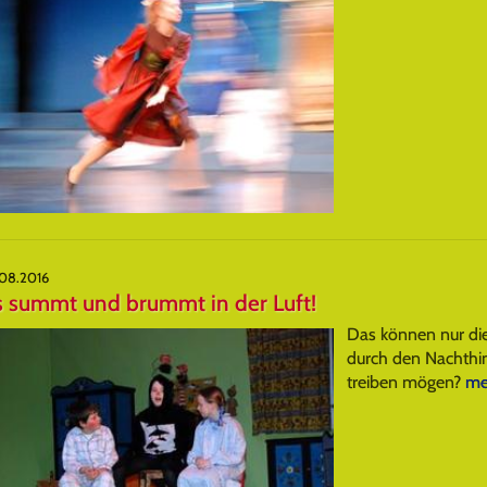
.08.2016
s summt und brummt in der Luft!
Das können nur die
durch den Nachthi
treiben mögen?
meh