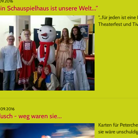
09.2016
in Schauspielhaus ist unsere Welt..."
"...für jeden ist ein
Theaterfest und Tiv
.09.2016
sch - weg waren sie...
Karten für Peterch
sie wäre unschuldi