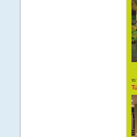
10.
T