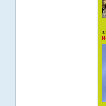
19.
N