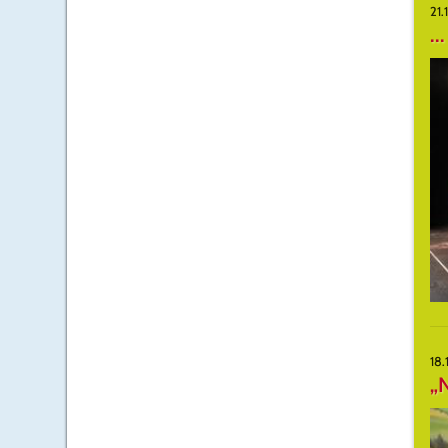
21.
..
18.
„N