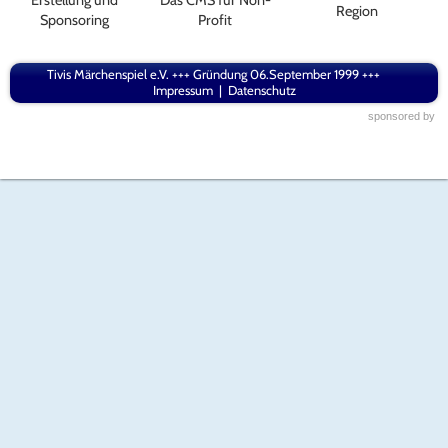
Erstellung und
Das CMS für Non-
Region
Sponsoring
Profit
Tivis Märchenspiel e.V. +++ Gründung 06.September 1999 +++
Impressum
|
Datenschutz
sponsored by