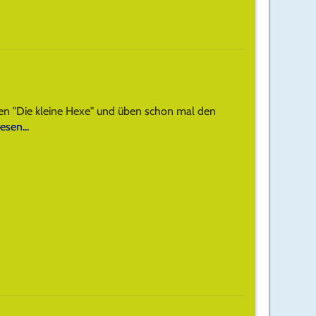
hen "Die kleine Hexe" und üben schon mal den
esen...