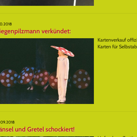
10.2018
liegenpilzmann verkündet:
Kartenverkauf offiz
Karten für Selbstab
.09.2018
nsel und Gretel schockiert!