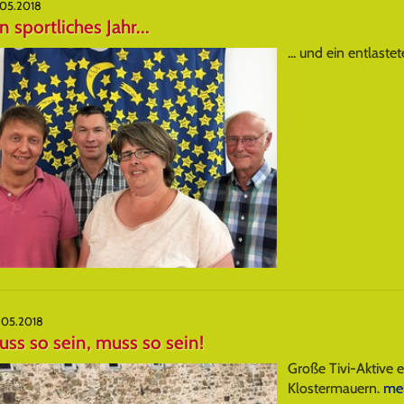
.05.2018
n sportliches Jahr...
... und ein entlaste
.05.2018
ss so sein, muss so sein!
Große Tivi-Aktive e
Klostermauern.
meh