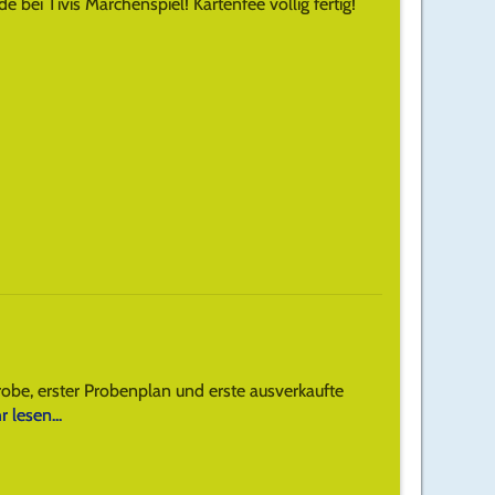
 bei Tivis Märchenspiel! Kartenfee völlig fertig!
probe, erster Probenplan und erste ausverkaufte
 lesen...