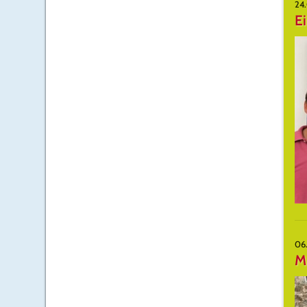
24
Ei
06
Mu