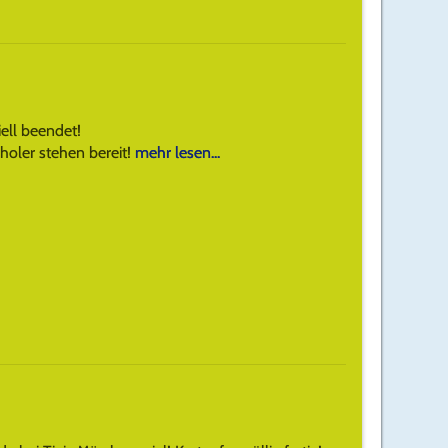
iell beendet!
holer stehen bereit!
mehr lesen...