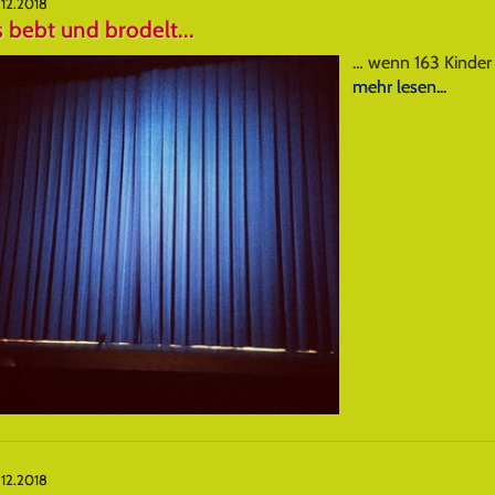
12.2018
 bebt und brodelt...
… wenn 163 Kinder
mehr lesen...
12.2018