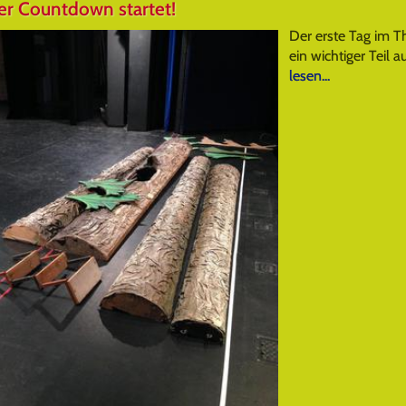
er Countdown startet!
Der erste Tag im T
ein wichtiger Teil
lesen...