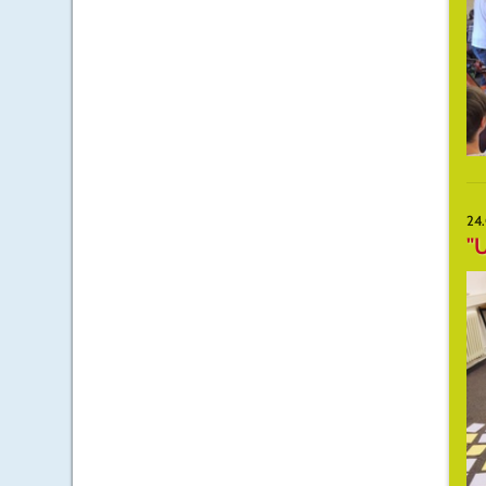
24
"U