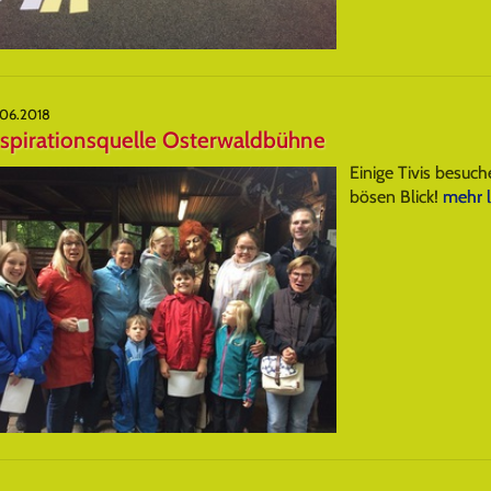
.06.2018
nspirationsquelle Osterwaldbühne
Einige Tivis besuc
bösen Blick!
mehr l