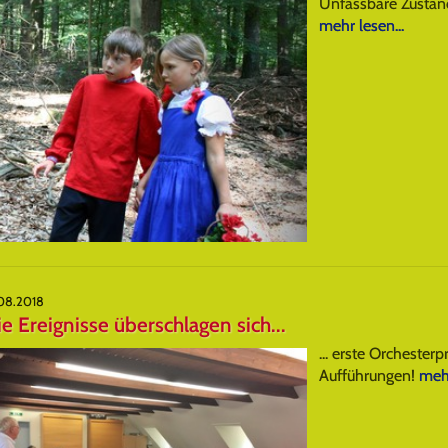
Unfassbare Zustände
mehr lesen...
.08.2018
e Ereignisse überschlagen sich...
... erste Orchester
Aufführungen!
mehr