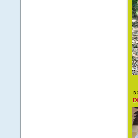
13
Di