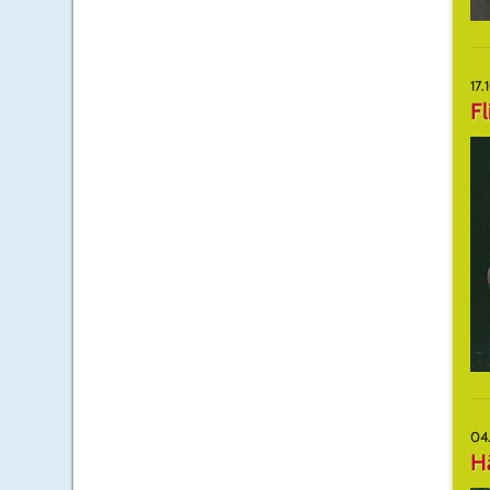
17.
F
04
Hä